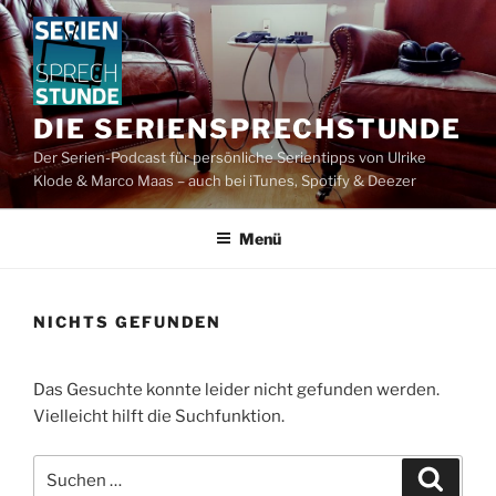
Zum
Inhalt
springen
DIE SERIENSPRECHSTUNDE
Der Serien-Podcast für persönliche Serientipps von Ulrike
Klode & Marco Maas – auch bei iTunes, Spotify & Deezer
Menü
NICHTS GEFUNDEN
Das Gesuchte konnte leider nicht gefunden werden.
Vielleicht hilft die Suchfunktion.
Suchen
Suche
nach: