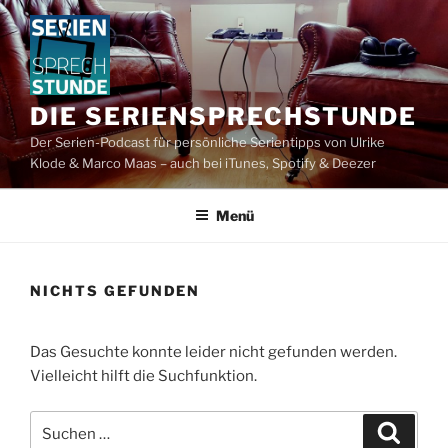
Zum
Inhalt
springen
DIE SERIENSPRECHSTUNDE
Der Serien-Podcast für persönliche Serientipps von Ulrike
Klode & Marco Maas – auch bei iTunes, Spotify & Deezer
Menü
NICHTS GEFUNDEN
Das Gesuchte konnte leider nicht gefunden werden.
Vielleicht hilft die Suchfunktion.
Suchen
Suche
nach: