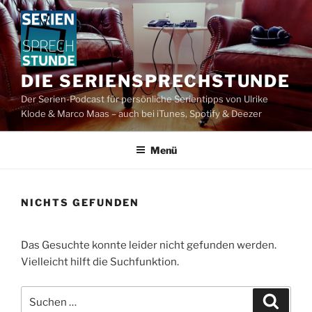
Zum
Inhalt
springen
DIE SERIENSPRECHSTUNDE
Der Serien-Podcast für persönliche Serientipps von Ulrike
Klode & Marco Maas – auch bei iTunes, Spotify & Deezer
Menü
NICHTS GEFUNDEN
Das Gesuchte konnte leider nicht gefunden werden.
Vielleicht hilft die Suchfunktion.
Suchen
Suche
nach: