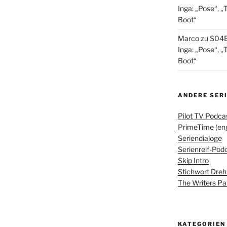
Inga: „Pose“, „
Boot“
Marco
zu
S04E
Inga: „Pose“, „
Boot“
ANDERE SER
Pilot TV Podca
PrimeTime
(eng
Seriendialoge
Serienreif-Pod
Skip Intro
Stichwort Dre
The Writers Pa
KATEGORIEN