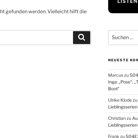
t gefunden werden. Vielleicht hilft die
Suchen
Suchen
nach:
NEUESTE KO
Marcus
zu
S04
Inga: „Pose“, „
Boot“
Ulrike Klode
z
Lieblingsserie
Christian
zu
Au
Lieblingsserie
Frank
zu
S04E1