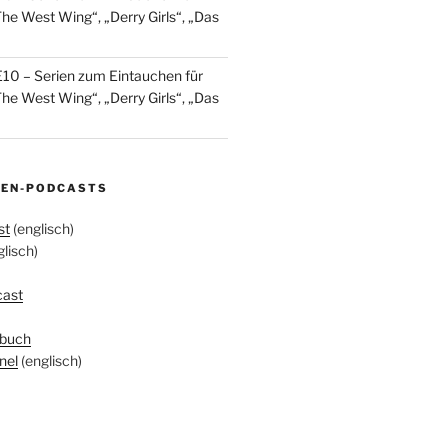
The West Wing“, „Derry Girls“, „Das
10 – Serien zum Eintauchen für
The West Wing“, „Derry Girls“, „Das
IEN-PODCASTS
st
(englisch)
lisch)
cast
hbuch
nel
(englisch)