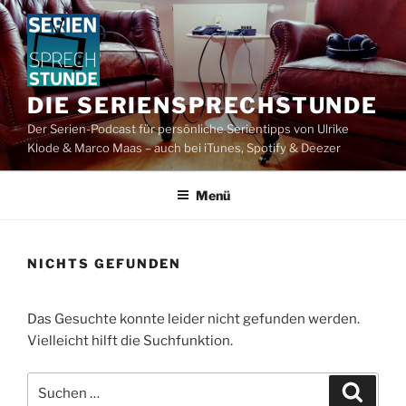
Zum
Inhalt
springen
DIE SERIENSPRECHSTUNDE
Der Serien-Podcast für persönliche Serientipps von Ulrike
Klode & Marco Maas – auch bei iTunes, Spotify & Deezer
Menü
NICHTS GEFUNDEN
Das Gesuchte konnte leider nicht gefunden werden.
Vielleicht hilft die Suchfunktion.
Suchen
Suche
nach: