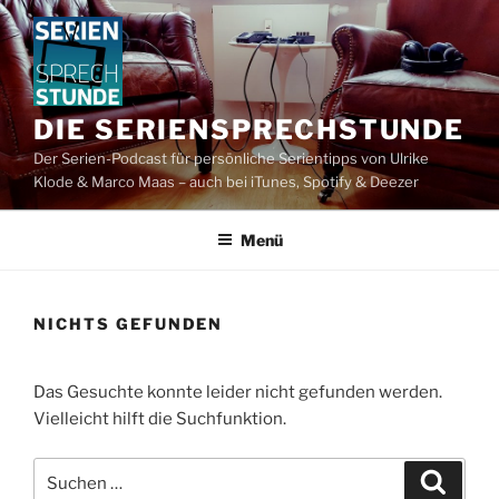
Zum
Inhalt
springen
DIE SERIENSPRECHSTUNDE
Der Serien-Podcast für persönliche Serientipps von Ulrike
Klode & Marco Maas – auch bei iTunes, Spotify & Deezer
Menü
NICHTS GEFUNDEN
Das Gesuchte konnte leider nicht gefunden werden.
Vielleicht hilft die Suchfunktion.
Suchen
Suche
nach: