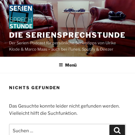
Zum
Inhalt
springen
DIE SERIENSPRECHSTUNDE
Der Serien-Podcast für persönliche Serientipps von Ulrike
Klode & Marco Maas – auch bei iTunes, Spotify & Deezer
Menü
NICHTS GEFUNDEN
Das Gesuchte konnte leider nicht gefunden werden.
Vielleicht hilft die Suchfunktion.
Suchen
Suche
nach: