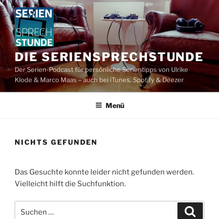
Zum
Inhalt
springen
DIE SERIENSPRECHSTUNDE
Der Serien-Podcast für persönliche Serientipps von Ulrike
Klode & Marco Maas – auch bei iTunes, Spotify & Deezer
Menü
NICHTS GEFUNDEN
Das Gesuchte konnte leider nicht gefunden werden.
Vielleicht hilft die Suchfunktion.
Suchen
Suche
nach: